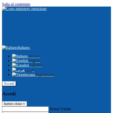
Salta al contenuto
Italiano
Italiano
English
Español
عربى
Українська
Accedi
Accedi
button close
×
Nome Utente