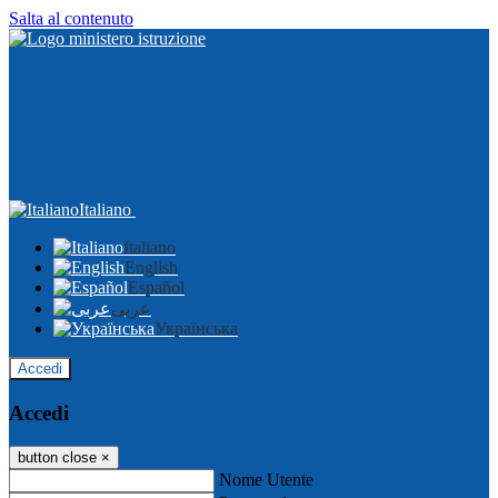
Salta al contenuto
Italiano
Italiano
English
Español
عربى
Українська
Accedi
Accedi
button close
×
Nome Utente