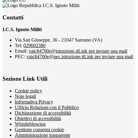
I.C.S. Ignoto Militi
Contatti
I.C.S. Ignoto Militi
Via San Giuseppe, 36 - 21047 Saronno (VA)
Tel:
029602380
Email:
vaic84700e@istruzione.it
Link per inviare una mail
PEC:
vaic84700e@pec.istruzione.it
Link per inviare una mail
Sezione Link Utili
Cookie policy
Note legali
Informativa Privacy
Ufficio Relazioni con il Pubblico
Dichiarazione di accessibilità
Obiettivi di accessibilità
Whistleblowing
Gestione consensi cookie
Amministrazione trasparente