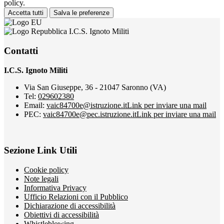
policy.
Accetta tutti
Salva le preferenze
I.C.S. Ignoto Militi
Contatti
I.C.S. Ignoto Militi
Via San Giuseppe, 36 - 21047 Saronno (VA)
Tel:
029602380
Email:
vaic84700e@istruzione.it
Link per inviare una mail
PEC:
vaic84700e@pec.istruzione.it
Link per inviare una mail
Sezione Link Utili
Cookie policy
Note legali
Informativa Privacy
Ufficio Relazioni con il Pubblico
Dichiarazione di accessibilità
Obiettivi di accessibilità
Whistleblowing