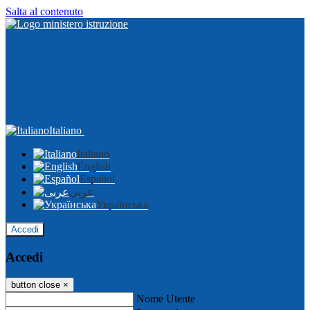
Salta al contenuto
Italiano
Italiano
English
Español
عربى
Українська
Accedi
Accedi
button close
×
Nome Utente