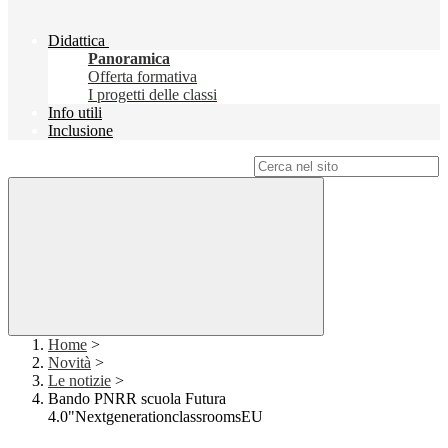
Didattica
Panoramica
Offerta formativa
I progetti delle classi
Info utili
Inclusione
Campo di ricerca per le pagine del sito
Home
>
Novità
>
Le notizie
>
Bando PNRR scuola Futura
4.0"NextgenerationclassroomsEU