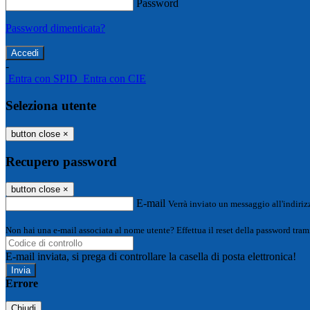
Password
Password dimenticata?
-
Entra con SPID
Entra con CIE
Seleziona utente
button close
×
Recupero password
button close
×
E-mail
Verrà inviato un messaggio all'indirizz
Non hai una e-mail associata al nome utente? Effettua il reset della password tram
E-mail inviata, si prega di controllare la casella di posta elettronica!
Errore
Chiudi