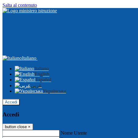
Salta al contenuto
Italiano
Italiano
English
Español
عربى
Українська
Accedi
Accedi
button close
×
Nome Utente