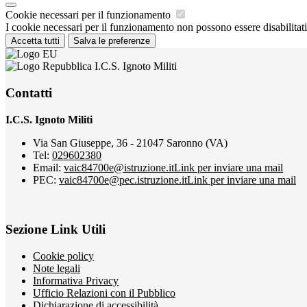
Cookie necessari per il funzionamento
I cookie necessari per il funzionamento non possono essere disabilitati.
Accetta tutti
Salva le preferenze
I.C.S. Ignoto Militi
Contatti
I.C.S. Ignoto Militi
Via San Giuseppe, 36 - 21047 Saronno (VA)
Tel:
029602380
Email:
vaic84700e@istruzione.it
Link per inviare una mail
PEC:
vaic84700e@pec.istruzione.it
Link per inviare una mail
Sezione Link Utili
Cookie policy
Note legali
Informativa Privacy
Ufficio Relazioni con il Pubblico
Dichiarazione di accessibilità