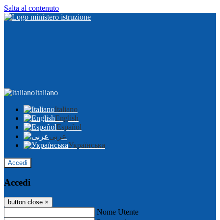
Salta al contenuto
Italiano
Italiano
English
Español
عربى
Українська
Accedi
Accedi
button close
×
Nome Utente