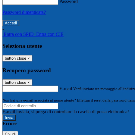
Password
Password dimenticata?
-
Entra con SPID
Entra con CIE
Seleziona utente
button close
×
Recupero password
button close
×
E-mail
Verrà inviato un messaggio all'indirizz
Non hai una e-mail associata al nome utente? Effettua il reset della password tram
E-mail inviata, si prega di controllare la casella di posta elettronica!
Errore
Chiudi