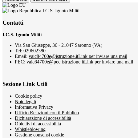
I.C.S. Ignoto Militi
Contatti
I.C.S. Ignoto Militi
Via San Giuseppe, 36 - 21047 Saronno (VA)
Tel:
029602380
Email:
vaic84700e@istruzione.it
Link per inviare una mail
PEC:
vaic84700e@pec.istruzione.it
Link per inviare una mail
Sezione Link Utili
Cookie policy
Note legali
Informativa Privacy
Ufficio Relazioni con il Pubblico
Dichiarazione di accessibilità
Obiettivi di accessibilità
Whistleblowing
Gestione consensi cookie