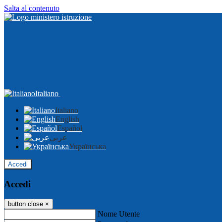
Salta al contenuto
Italiano
Italiano
English
Español
عربى
Українська
Accedi
Accedi
button close
×
Nome Utente