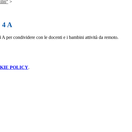
liti"
>
 4 A
4 A per condividere con le docenti e i bambini attività da remoto.
KIE POLICY
.