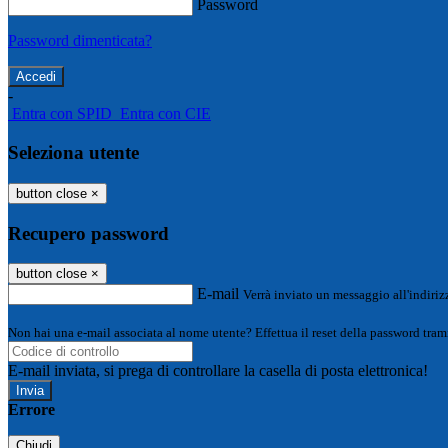
Password
Password dimenticata?
-
Entra con SPID
Entra con CIE
Seleziona utente
button close
×
Recupero password
button close
×
E-mail
Verrà inviato un messaggio all'indirizz
Non hai una e-mail associata al nome utente? Effettua il reset della password tram
E-mail inviata, si prega di controllare la casella di posta elettronica!
Errore
Chiudi