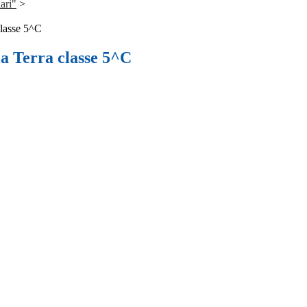
ari"
>
classe 5^C
la Terra classe 5^C