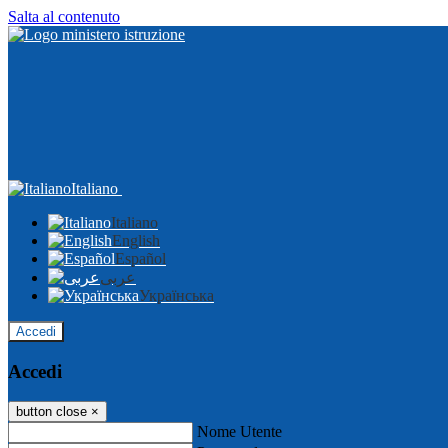
Salta al contenuto
Italiano
Italiano
English
Español
عربى
Українська
Accedi
Accedi
button close
×
Nome Utente