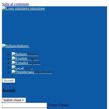
Salta al contenuto
Italiano
Italiano
English
Español
عربى
Українська
Accedi
Accedi
button close
×
Nome Utente