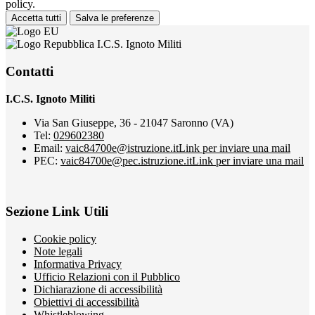
policy.
Accetta tutti
Salva le preferenze
I.C.S. Ignoto Militi
Contatti
I.C.S. Ignoto Militi
Via San Giuseppe, 36 - 21047 Saronno (VA)
Tel:
029602380
Email:
vaic84700e@istruzione.it
Link per inviare una mail
PEC:
vaic84700e@pec.istruzione.it
Link per inviare una mail
Sezione Link Utili
Cookie policy
Note legali
Informativa Privacy
Ufficio Relazioni con il Pubblico
Dichiarazione di accessibilità
Obiettivi di accessibilità
Whistleblowing