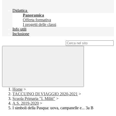
Didattica
Panoramica
Offerta formativa
I progetti delle classi
Info utili
Inclusione
Campo di ricerca per le pagine del sito
Home
>
TACCUINO DI VIAGGIO 2020-2021
>
Scuola Primaria "I. Militi"
>
A.S. 2019-2020
>
I simboli della Pasqua: uova, campanelle e... 3a B