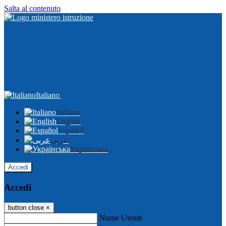
Salta al contenuto
Italiano
Italiano
English
Español
عربى
Українська
Accedi
Accedi
button close
×
Nome Utente