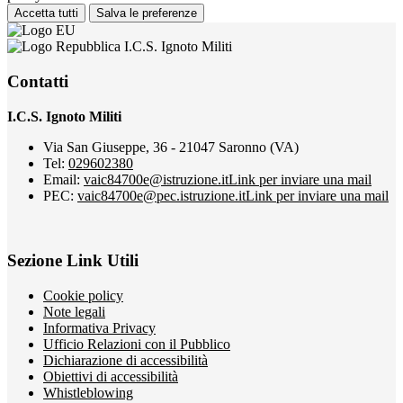
Accetta tutti
Salva le preferenze
I.C.S. Ignoto Militi
Contatti
I.C.S. Ignoto Militi
Via San Giuseppe, 36 - 21047 Saronno (VA)
Tel:
029602380
Email:
vaic84700e@istruzione.it
Link per inviare una mail
PEC:
vaic84700e@pec.istruzione.it
Link per inviare una mail
Sezione Link Utili
Cookie policy
Note legali
Informativa Privacy
Ufficio Relazioni con il Pubblico
Dichiarazione di accessibilità
Obiettivi di accessibilità
Whistleblowing