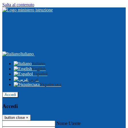
Salta al contenuto
Italiano
Italiano
English
Español
عربى
Українська
Accedi
Accedi
button close
×
Nome Utente