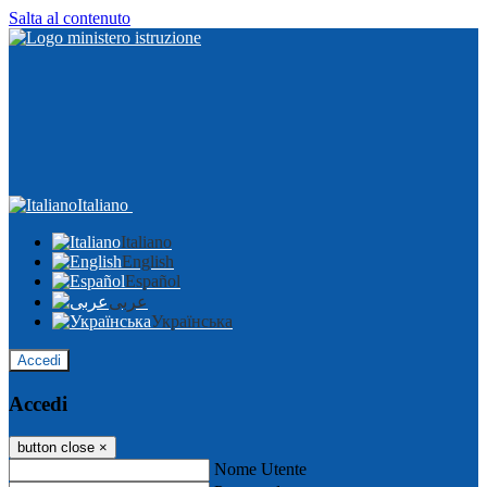
Salta al contenuto
Italiano
Italiano
English
Español
عربى
Українська
Accedi
Accedi
button close
×
Nome Utente