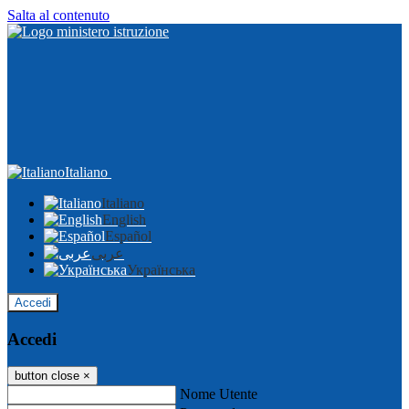
Salta al contenuto
Italiano
Italiano
English
Español
عربى
Українська
Accedi
Accedi
button close
×
Nome Utente