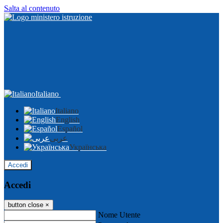
Salta al contenuto
Italiano
Italiano
English
Español
عربى
Українська
Accedi
Accedi
button close
×
Nome Utente