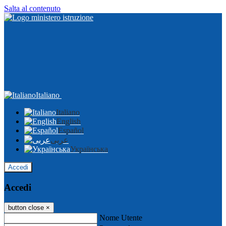
Salta al contenuto
Italiano
Italiano
English
Español
عربى
Українська
Accedi
Accedi
button close
×
Nome Utente