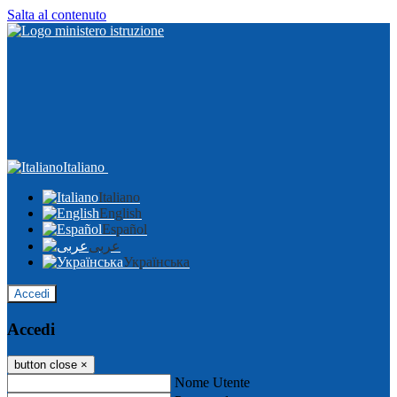
Salta al contenuto
Italiano
Italiano
English
Español
عربى
Українська
Accedi
Accedi
button close
×
Nome Utente