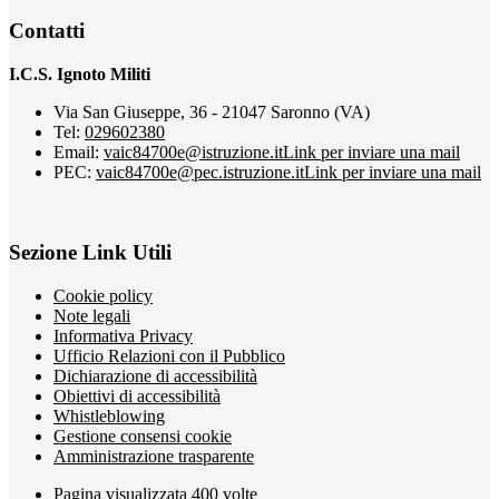
Contatti
I.C.S. Ignoto Militi
Via San Giuseppe, 36 - 21047 Saronno (VA)
Tel:
029602380
Email:
vaic84700e@istruzione.it
Link per inviare una mail
PEC:
vaic84700e@pec.istruzione.it
Link per inviare una mail
Sezione Link Utili
Cookie policy
Note legali
Informativa Privacy
Ufficio Relazioni con il Pubblico
Dichiarazione di accessibilità
Obiettivi di accessibilità
Whistleblowing
Gestione consensi cookie
Amministrazione trasparente
Pagina visualizzata
400
volte