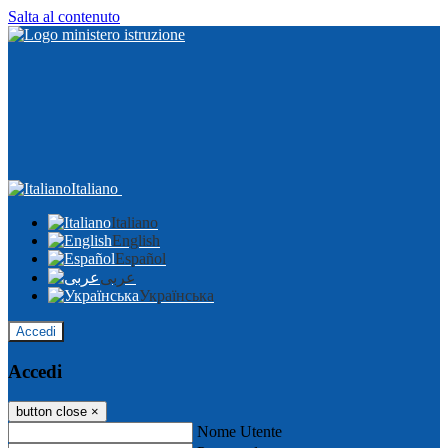
Salta al contenuto
Italiano
Italiano
English
Español
عربى
Українська
Accedi
Accedi
button close
×
Nome Utente