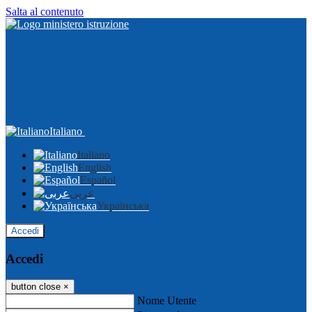
Salta al contenuto
Italiano
Italiano
English
Español
عربى
Українська
Accedi
Accedi
button close
×
Nome Utente