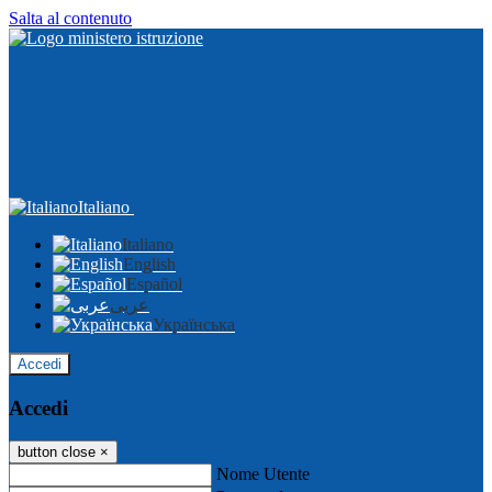
Salta al contenuto
Italiano
Italiano
English
Español
عربى
Українська
Accedi
Accedi
button close
×
Nome Utente