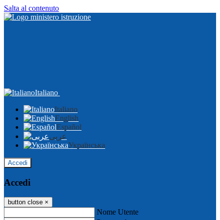
Salta al contenuto
Italiano
Italiano
English
Español
عربى
Українська
Accedi
Accedi
button close
×
Nome Utente