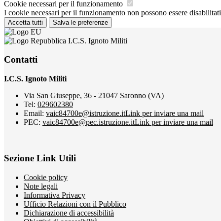
Cookie necessari per il funzionamento
I cookie necessari per il funzionamento non possono essere disabilitati.
Accetta tutti
Salva le preferenze
I.C.S. Ignoto Militi
Contatti
I.C.S. Ignoto Militi
Via San Giuseppe, 36 - 21047 Saronno (VA)
Tel:
029602380
Email:
vaic84700e@istruzione.it
Link per inviare una mail
PEC:
vaic84700e@pec.istruzione.it
Link per inviare una mail
Sezione Link Utili
Cookie policy
Note legali
Informativa Privacy
Ufficio Relazioni con il Pubblico
Dichiarazione di accessibilità