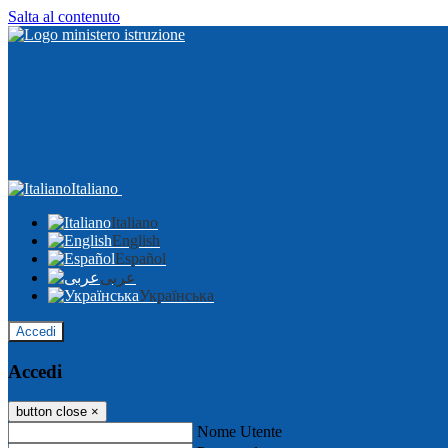
Salta al contenuto
Italiano
Italiano
English
Español
عربى
Українська
Accedi
Accedi
button close
×
Nome Utente