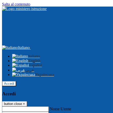
Salta al contenuto
Italiano
Italiano
English
Español
عربى
Українська
Accedi
Accedi
button close
×
Nome Utente