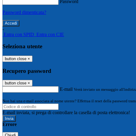
Password
Password dimenticata?
-
Entra con SPID
Entra con CIE
Seleziona utente
button close
×
Recupero password
button close
×
E-mail
Verrà inviato un messaggio all'indirizz
Non hai una e-mail associata al nome utente? Effettua il reset della password tram
E-mail inviata, si prega di controllare la casella di posta elettronica!
Errore
Chiudi