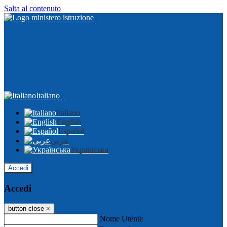
Salta al contenuto
Italiano
Italiano
English
Español
عربى
Українська
Accedi
Accedi
button close
×
Nome Utente