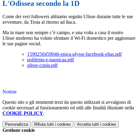
L'Odissea secondo la 1D
Come dei veri followers abbiamo seguito Ulisse durante tutte le sue
avventure, da Troia al ritorno ad Itaca.
Ma in mare non sempre c’è campo, e una volta a casa il nostro
Ulisse moderno ha voluto sfruttare il Wi-Fi domestico per aggiornare
le sue pagine social.
1590250459046-epica-ulysse-facebook-elias.pdf
polifemo-e-nausicaa.pdf
ulisse-copia.pdf
Notizie
Questo sito o gli strumenti terzi da questo utilizzati si avvalgono di
cookie necessari al funzionamento ed utili alle finalità illustrate nella
COOKIE POLICY
.
Personalizza
Rifiuta tutti
i cookies
Accetta tutti
i cookies
Gestione cookie