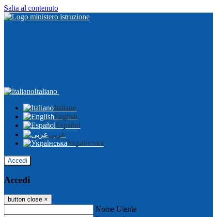
Salta al contenuto
Italiano
Italiano
English
Español
عربى
Українська
Accedi
Accedi
button close
×
Nome Utente