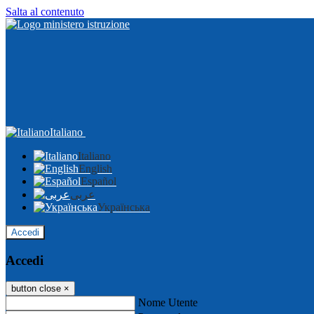
Salta al contenuto
Italiano
Italiano
English
Español
عربى
Українська
Accedi
Accedi
button close
×
Nome Utente