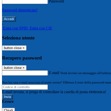
Password
Password dimenticata?
-
Entra con SPID
Entra con CIE
Seleziona utente
button close
×
Recupero password
button close
×
E-mail
Verrà inviato un messaggio all'indirizz
Non hai una e-mail associata al nome utente? Effettua il reset della password tram
E-mail inviata, si prega di controllare la casella di posta elettronica!
Errore
Chiudi