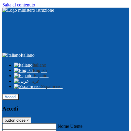
Salta al contenuto
Italiano
Italiano
English
Español
عربى
Українська
Accedi
Accedi
button close
×
Nome Utente