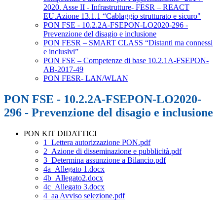
2020. Asse II - Infrastrutture- FESR – REACT
EU.Azione 13.1.1 “Cablaggio strutturato e sicuro"
PON FSE - 10.2.2A-FSEPON-LO2020-296 -
Prevenzione del disagio e inclusione
PON FESR – SMART CLASS “Distanti ma connessi
e inclusivi”
PON FSE – Competenze di base 10.2.1A-FSEPON-
AB-2017-49
PON FESR- LAN/WLAN
PON FSE - 10.2.2A-FSEPON-LO2020-
296 - Prevenzione del disagio e inclusione
PON KIT DIDATTICI
1_Lettera autorizzazione PON.pdf
2_Azione di disseminazione e pubblicità.pdf
3_Determina assunzione a Bilancio.pdf
4a_Allegato 1.docx
4b_Allegato2.docx
4c_Allegato 3.docx
4_aa Avviso selezione.pdf