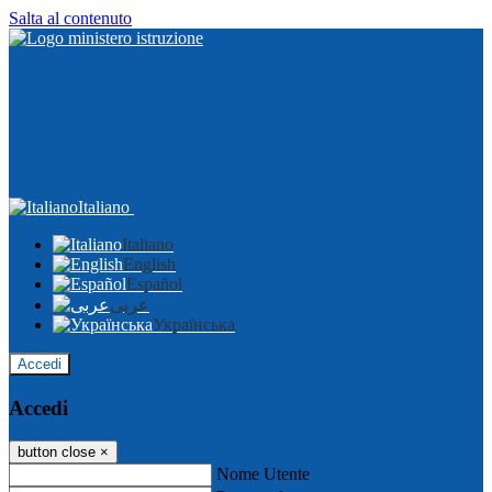
Salta al contenuto
Italiano
Italiano
English
Español
عربى
Українська
Accedi
Accedi
button close
×
Nome Utente