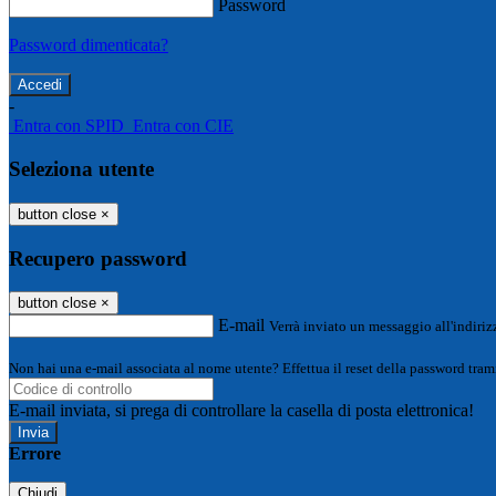
Password
Password dimenticata?
-
Entra con SPID
Entra con CIE
Seleziona utente
button close
×
Recupero password
button close
×
E-mail
Verrà inviato un messaggio all'indirizz
Non hai una e-mail associata al nome utente? Effettua il reset della password tram
E-mail inviata, si prega di controllare la casella di posta elettronica!
Errore
Chiudi