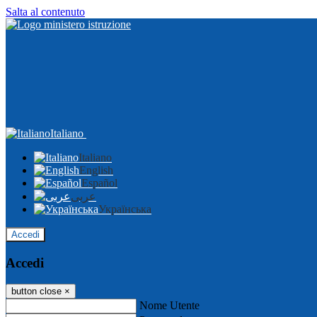
Salta al contenuto
Italiano
Italiano
English
Español
عربى
Українська
Accedi
Accedi
button close
×
Nome Utente