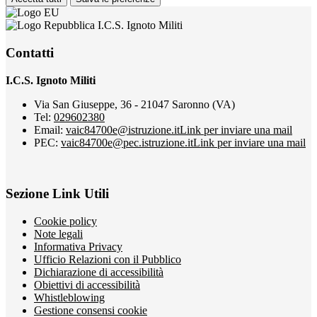
I.C.S. Ignoto Militi
Contatti
I.C.S. Ignoto Militi
Via San Giuseppe, 36 - 21047 Saronno (VA)
Tel:
029602380
Email:
vaic84700e@istruzione.it
Link per inviare una mail
PEC:
vaic84700e@pec.istruzione.it
Link per inviare una mail
Sezione Link Utili
Cookie policy
Note legali
Informativa Privacy
Ufficio Relazioni con il Pubblico
Dichiarazione di accessibilità
Obiettivi di accessibilità
Whistleblowing
Gestione consensi cookie