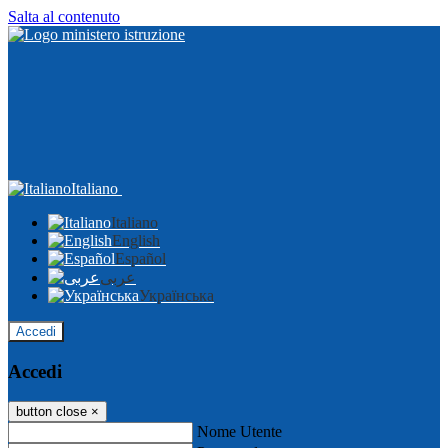
Salta al contenuto
Italiano
Italiano
English
Español
عربى
Українська
Accedi
Accedi
button close
×
Nome Utente