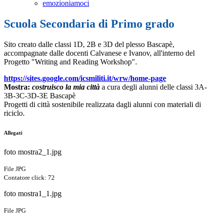
emozioniamoci
Scuola Secondaria di Primo grado
Sito creato dalle classi 1D, 2B e 3D del plesso Bascapè,
accompagnate dalle docenti Calvanese e
Ivanov
, all'interno del
Progetto "Writing and Reading Workshop".
https://sites.google.com/
icsmiliti.it/wrw/home-page
Mostra:
costruisco la mia città
a cura degli alunni delle classi 3A-
3B-3C-3D-3E Bascapè
Progetti di città sostenibile realizzata dagli alunni con materiali di
riciclo.
Allegati
foto mostra2_1.jpg
File JPG
Contatore click: 72
foto mostra1_1.jpg
File JPG