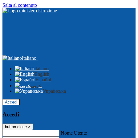
Salta al contenuto
Italiano
Italiano
English
Español
عربى
Українська
Accedi
Accedi
button close
×
Nome Utente