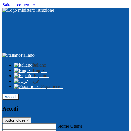
Salta al contenuto
Italiano
Italiano
English
Español
عربى
Українська
Accedi
Accedi
button close
×
Nome Utente