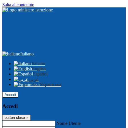
Salta al contenuto
Italiano
Italiano
English
Español
عربى
Українська
Accedi
Accedi
button close
×
Nome Utente