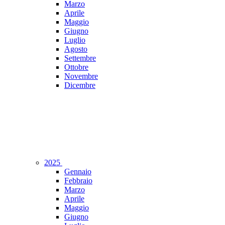
Marzo
Aprile
Maggio
Giugno
Luglio
Agosto
Settembre
Ottobre
Novembre
Dicembre
2025
Gennaio
Febbraio
Marzo
Aprile
Maggio
Giugno