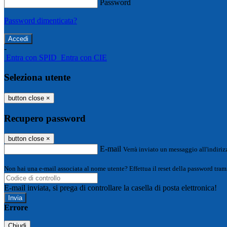
Password
Password dimenticata?
-
Entra con SPID
Entra con CIE
Seleziona utente
button close
×
Recupero password
button close
×
E-mail
Verrà inviato un messaggio all'indirizz
Non hai una e-mail associata al nome utente? Effettua il reset della password tram
E-mail inviata, si prega di controllare la casella di posta elettronica!
Errore
Chiudi