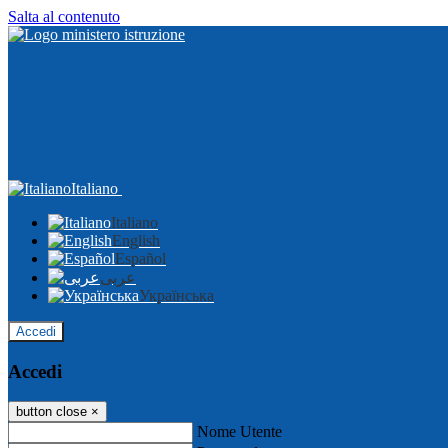
Salta al contenuto
Italiano
Italiano
English
Español
عربى
Українська
Accedi
Accedi
button close
×
Nome Utente