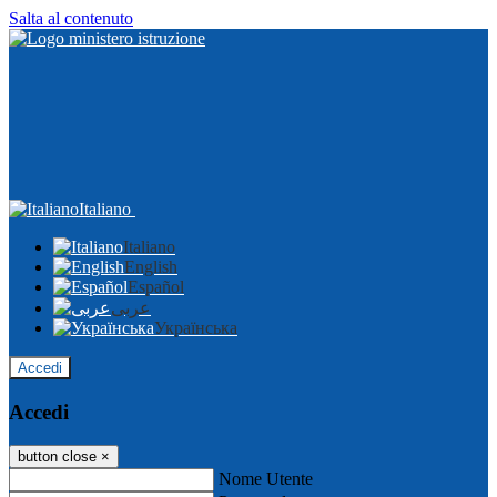
Salta al contenuto
Italiano
Italiano
English
Español
عربى
Українська
Accedi
Accedi
button close
×
Nome Utente