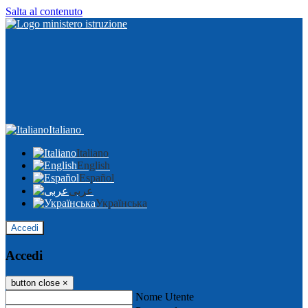
Salta al contenuto
Italiano
Italiano
English
Español
عربى
Українська
Accedi
Accedi
button close
×
Nome Utente