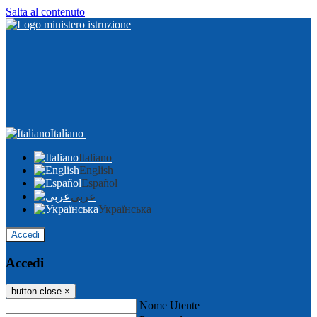
Salta al contenuto
Italiano
Italiano
English
Español
عربى
Українська
Accedi
Accedi
button close
×
Nome Utente