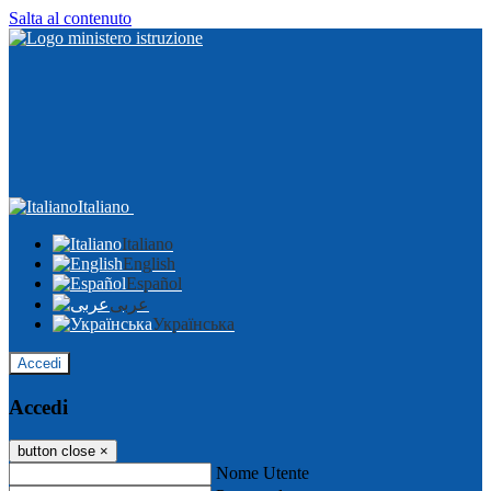
Salta al contenuto
Italiano
Italiano
English
Español
عربى
Українська
Accedi
Accedi
button close
×
Nome Utente