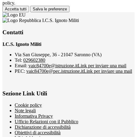
policy.
Accetta tutti
Salva le preferenze
I.C.S. Ignoto Militi
Contatti
I.C.S. Ignoto Militi
Via San Giuseppe, 36 - 21047 Saronno (VA)
Tel:
029602380
Email:
vaic84700e@istruzione.it
Link per inviare una mail
PEC:
vaic84700e@pec.istruzione.it
Link per inviare una mail
Sezione Link Utili
Cookie policy
Note legali
Informativa Privacy
Ufficio Relazioni con il Pubblico
Dichiarazione di accessibilità
Obiettivi di accessibilità