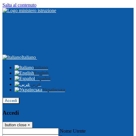
Salta al contenuto
Italiano
Italiano
English
Español
عربى
Українська
Accedi
Accedi
button close
×
Nome Utente