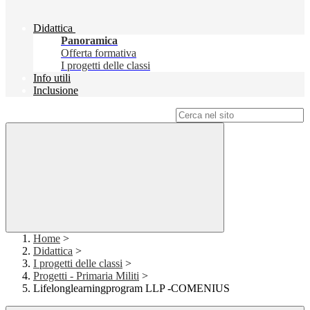
Didattica
Panoramica
Offerta formativa
I progetti delle classi
Info utili
Inclusione
Campo di ricerca per le pagine del sito
Home
>
Didattica
>
I progetti delle classi
>
Progetti - Primaria Militi
>
Lifelonglearningprogram LLP -COMENIUS