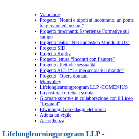
Volontarie
Progetto “Nonni e nipoti si incontrano, un ponte
tra giovani ed anziani”
Progetto tirocinanti: Esperienze Formative sul
campo
Progetto teatro “Nel Fantastico Mondo di Oz”
Progetto SID
Progetto Rugby
Progetto lettura “Incontri con l’autore”
Progetto affettività sessualità
Progetto ACLI “La mia scuola è il mondo”
Progetto "Opera domani"
Minivolley
Lifelonglearningprogram LLP -COMENIUS
La postura corretta a scuola
Giornate sportive in collaborazione con il Liceo
"Legnani"
Etwinning/ Gemellaggi elettronici
Adotta un vigile
Accoglienza
Lifelonglearningprogram LLP -