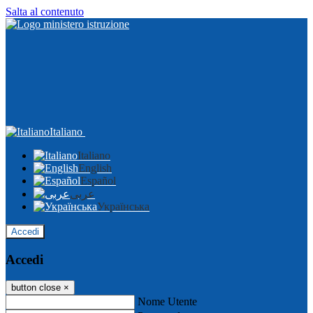
Salta al contenuto
Italiano
Italiano
English
Español
عربى
Українська
Accedi
Accedi
button close
×
Nome Utente