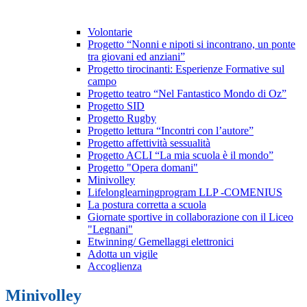
Volontarie
Progetto “Nonni e nipoti si incontrano, un ponte
tra giovani ed anziani”
Progetto tirocinanti: Esperienze Formative sul
campo
Progetto teatro “Nel Fantastico Mondo di Oz”
Progetto SID
Progetto Rugby
Progetto lettura “Incontri con l’autore”
Progetto affettività sessualità
Progetto ACLI “La mia scuola è il mondo”
Progetto "Opera domani"
Minivolley
Lifelonglearningprogram LLP -COMENIUS
La postura corretta a scuola
Giornate sportive in collaborazione con il Liceo
"Legnani"
Etwinning/ Gemellaggi elettronici
Adotta un vigile
Accoglienza
Minivolley