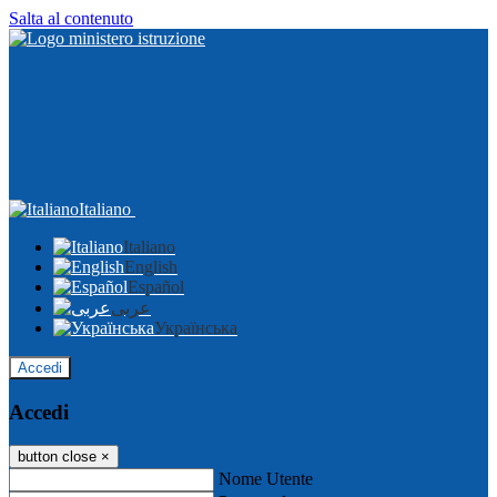
Salta al contenuto
Italiano
Italiano
English
Español
عربى
Українська
Accedi
Accedi
button close
×
Nome Utente