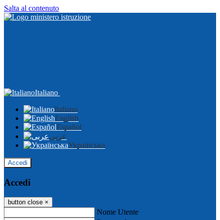
Salta al contenuto
Italiano
Italiano
English
Español
عربى
Українська
Accedi
Accedi
button close
×
Nome Utente