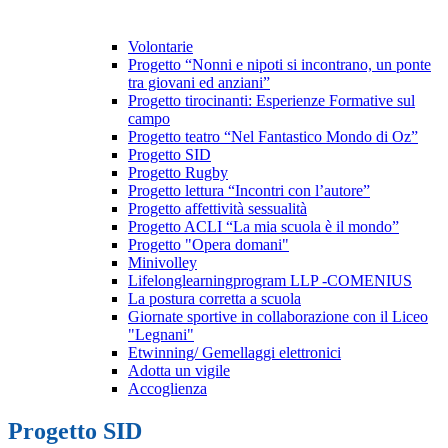
Volontarie
Progetto “Nonni e nipoti si incontrano, un ponte
tra giovani ed anziani”
Progetto tirocinanti: Esperienze Formative sul
campo
Progetto teatro “Nel Fantastico Mondo di Oz”
Progetto SID
Progetto Rugby
Progetto lettura “Incontri con l’autore”
Progetto affettività sessualità
Progetto ACLI “La mia scuola è il mondo”
Progetto "Opera domani"
Minivolley
Lifelonglearningprogram LLP -COMENIUS
La postura corretta a scuola
Giornate sportive in collaborazione con il Liceo
"Legnani"
Etwinning/ Gemellaggi elettronici
Adotta un vigile
Accoglienza
Progetto SID